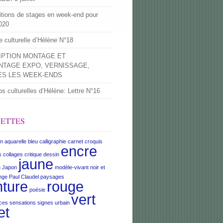
itions de stages en week-end pour
020
re culturelle d’Hélène N°18
IPTION MONTAGE ET
TAGE EXPO, VERNISSAGE,
ES LES WEEK-ENDS
os culturelles d’Hélène: Lettre N°16
UETTES
on
aquarelle
bleu
calligraphie
carnet croquis
encre
s
collages
critique
dessin
jaune
n
Japon
modèle-vivant
noir et
nge
Paul Claudel
paysages
nture
rouge
poésie
vert
ces
sensations
signes
urbain
et