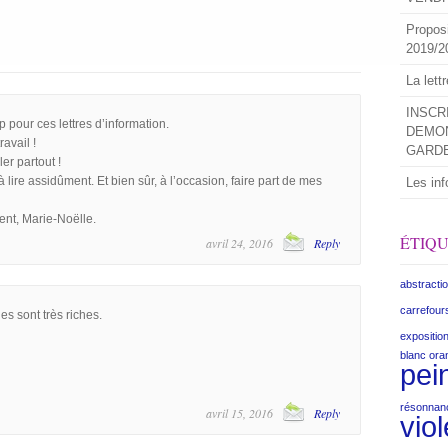
Propos
2019/2
La lett
INSCR
 pour ces lettres d’information.
DEMON
ravail !
GARD
er partout !
à lire assidûment. Et bien sûr, à l’occasion, faire part de mes
Les inf
nt, Marie-Noëlle.
ÉTIQ
avril 24, 2016
Reply
abstracti
carrefour
les sont très riches.
expositio
blanc
ora
pei
résonnan
avril 15, 2016
Reply
viol