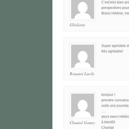
C’est très bien p
perspectives pour
Bravo Hélène, merc
Ghislaine
Super agréable de
très agréable!
Rouanet Lucile
bonjour !
prendre connaissa
voilà une journé
….
alors merci Hélè
Chantal Gomez
à bientôt
Chantal