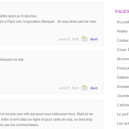
PAGE
lettre alors je m’abonne.
s à Paris voir l’exposition Marquet . Je vous ferai part de mes
Accuei
Atelier
avril 07, 2016
Reply
Contac
Cours 
diction
éressant ce site
Franço
Galerie
Groupe 
avril 07, 2016
Reply
Journé
L’artist
t m’envoie une info qui peut vous intéresser tous. Mais je ne
Le prof
 lettre d’avril déjà en ligne et pour celle de mai, ce sera trop
Les act
onc par les commentaires.