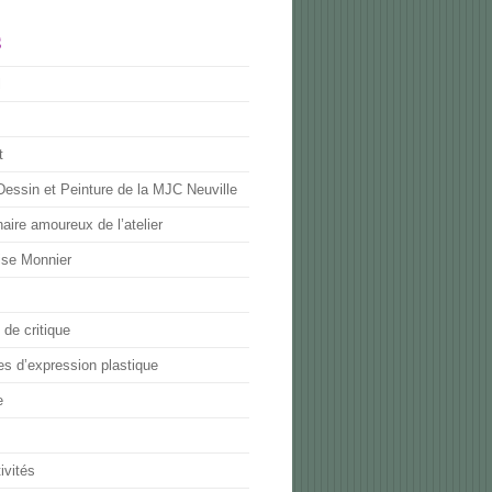
S
l
t
Dessin et Peinture de la MJC Neuville
naire amoureux de l’atelier
ise Monnier
de critique
es d’expression plastique
e
ivités