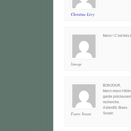
Christine Lévy
Merci ! C’est très 
limoge
BONJOUR,
Merci merci Hélèn
garde précieuseme
recherche.
A bientôt. Bises.
Faure Susan
Susan