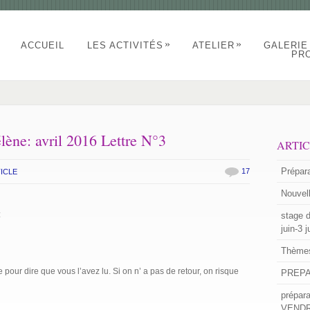
»
»
ACCUEIL
LES ACTIVITÉS
ATELIER
GALERIE
PR
élène: avril 2016 Lettre N°3
ARTI
Prépar
17
ICLE
Nouvell
:
stage 
juin-3 j
Thèmes
pour dire que vous l’avez lu. Si on n’ a pas de retour, on risque
PREPA
prépar
VENDRE