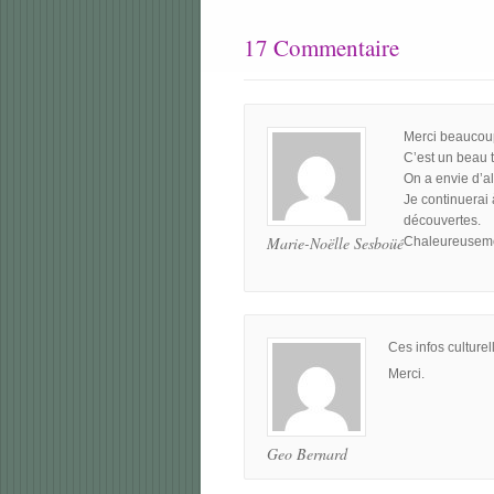
17 Commentaire
Merci beaucoup
C’est un beau t
On a envie d’all
Je continuerai 
découvertes.
Marie-Noëlle Sesboüé
Chaleureuseme
Ces infos culturel
Merci.
Geo Bernard