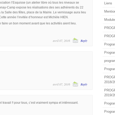
ssociation l’Esquisse (un atelier libre où tous les niveaux se
Liens
honay-Camp expose les réalisations des ses adhérents du 22
Mentio
 la Salle des fêtes, place de la Mairie. Le vernissage aura lieu
Cette année l’invitée d’honneur est Michèle HIEN.
Module
 faire un bon moment avant que les activités aient lieu.
PROGR
PROGR
avril 07, 2016
Reply
Progra
Progra
progra
Progra
PROG
2018/2
avril 07, 2016
Reply
PROG
2019/2
 travail !! pour tous, c’est vraiment sympa et intéressant.
Progra
Progra