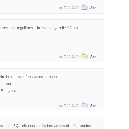
avril 07, 2016
Reply
 ces infos régulières….tu es notre gazette !! Bises
avril 07, 2016
Reply
ein de choses intéressantes , et donc
passer .
à Françoise .
avril 07, 2016
Reply
s lettres ! Ça foisonne d’infos très variées et intéressantes.