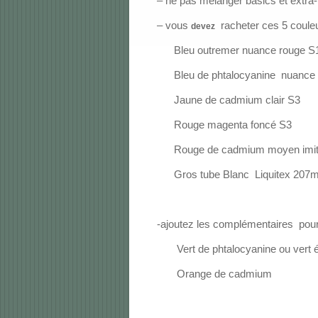
– ne pas mélanger basics et extra-fi
– vous
racheter ces 5 coule
devez
Bleu outremer nuance rouge S
Bleu de phtalocyanine
nuance 
Jaune de cadmium clair S3
Rouge magenta foncé S3
Rouge de cadmium moyen imit
Gros tube Blanc
Liquitex 207m
-ajoutez les complémentaires
pou
Vert de phtalocyanine ou vert
Orange de cadmium