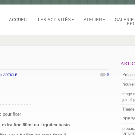
»
»
ACCUEIL
LES ACTIVITÉS
ATELIER
GALERIE
PR
e
ARTI
in
Prépar
0
ARTICLE
Nouvell
stage 
juin-3 j
………………….
Thèmes
 pour fixer
PREPA
x
extra fine 60ml ou Liquitex basic
prépar
VENDRE