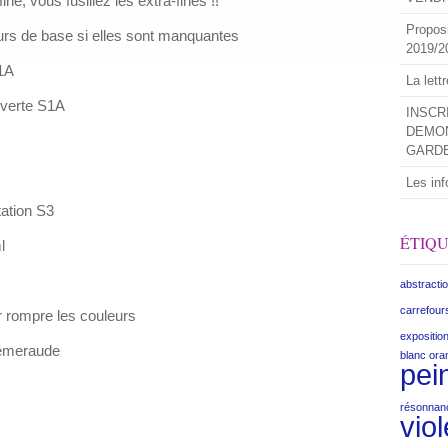
ne, vous fusillez les extra-fines !!
Propos
urs de base si elles sont manquantes
2019/2
1A
La lett
verte S1A
INSCR
DEMON
GARD
Les inf
ation S3
ÉTIQ
l
abstracti
carrefour
r rompre les couleurs
expositio
 émeraude
blanc
ora
pei
résonnan
viol