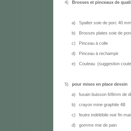
4)
Brosses et pinceaux
de quali
a)
Spalter soie de porc 40 mm
b)
Brosses plates soie de po
c)
Pinceau à colle
d)
Pinceau à rechampir
e)
Couteau
(suggestion cout
5)
pour mises en place dessin
a)
fusain buisson 6/8mm de d
b)
crayon mine graphite 4B
c)
feutre indélébile noir fin ma
d)
gomme mie de pain