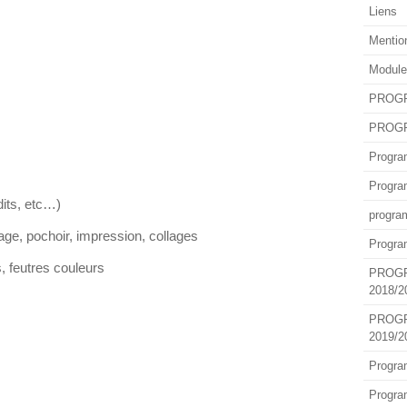
Liens
Mentio
Module
PROGR
PROGR
Progra
Progra
dits, etc…)
progra
age, pochoir, impression, collages
Progra
, feutres couleurs
PROG
2018/2
PROG
2019/2
Progra
Progra