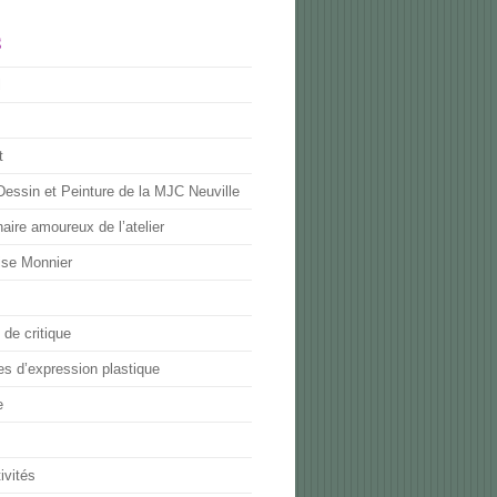
S
l
t
Dessin et Peinture de la MJC Neuville
naire amoureux de l’atelier
ise Monnier
de critique
es d’expression plastique
e
ivités