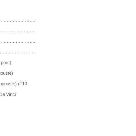
…………………….
…………………….
…………………….
…………………….
 porc)
ouste)
ngouste) n°10
Da Vinci