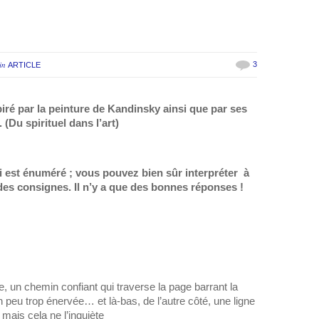
in
3
ARTICLE
iré par la peinture de Kandinsky ainsi que par ses
 (Du spirituel dans l’art)
ui est énuméré ; vous pouvez bien sûr interpréter
à
 des consignes. Il n’y a que des bonnes réponses !
e, un chemin confiant qui traverse la page barrant la
 peu trop énervée… et là-bas, de l’autre côté, une ligne
 mais cela ne l’inquiète