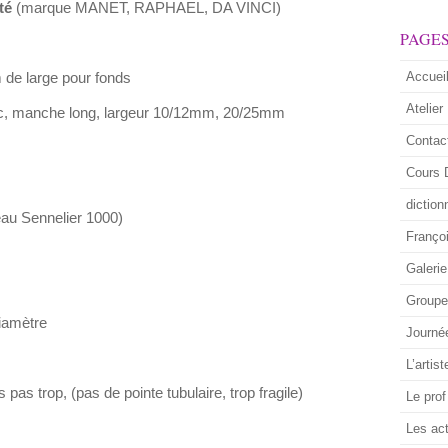
té
(marque MANET, RAPHAEL, DA VINCI)
PAGE
Accuei
 de large pour fonds
Atelier
rc, manche long, largeur 10/12mm, 20/25mm
Contac
Cours 
diction
eau Sennelier 1000)
Franço
Galerie
Groupe 
iamètre
Journé
L’artist
is pas trop, (pas de pointe tubulaire, trop fragile)
Le prof
Les act