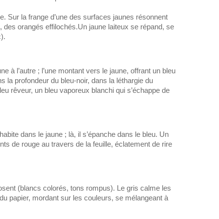
pa
ne. Sur la frange d’une des surfaces jaunes résonnent
, des orangés effilochés.
Un jaune laiteux se répand, se
).
ne à l’autre ; l’une montant vers le jaune, offrant un bleu
ns la profondeur du bleu-noir, dans la léthargie du
eu rêveur, un bleu vaporeux blanchi qui s’échappe de
l habite dans le jaune ; là, il s’épanche dans le bleu. Un
ints de rouge au travers de la feuille, éclatement de rire
posent (blancs colorés, tons rompus). Le gris calme les
 du papier, mordant sur les couleurs, se mélangeant à