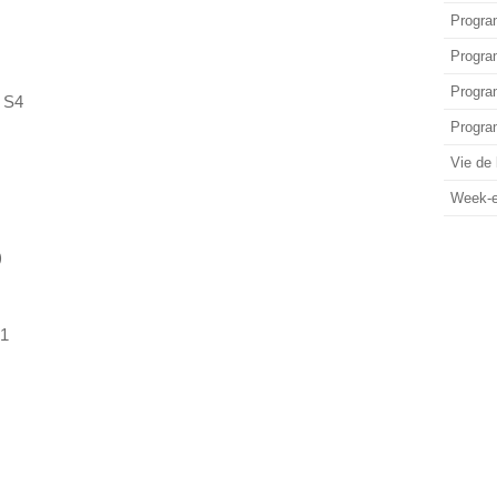
Progra
Progra
Progra
 S4
Progra
Vie de l
Week-
)
S1