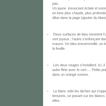
Un jaune
insouciant éclate et son
en tons plus chauds, plus profonds
dilue dans la page (ajouter du blanc
–
Deux surfaces de bleu résistent l’u
vert joyeux ; l’autre s’enfonçant da
mauve. Un bleu ensommeillé, un bl
la feuille.
–
Les deux rouges s’installent. Ici, i
autre flirte avec le vert.… Petits po
dans un orangé sonore.
–
Le blanc relie les tâches qui s’op
tensions, se posant sur les blancs
elles.