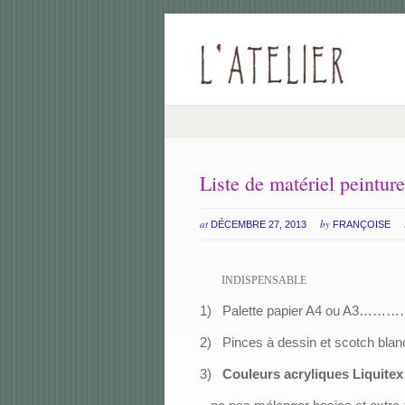
Liste de matériel peintur
at
by
DÉCEMBRE 27, 2013
FRANÇOISE
INDISPENSABLE
1)
Palette papier A4 ou A3
………
2)
Pinces à dessin et scotch blanc
3)
Couleurs acryliques Liquite