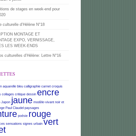
itions de stages en week-end pour
020
re culturelle d’Hélène N°18
IPTION MONTAGE ET
TAGE EXPO, VERNISSAGE,
ES LES WEEK-ENDS
os culturelles d’Hélène: Lettre N°16
UETTES
on
aquarelle
bleu
calligraphie
carnet croquis
encre
s
collages
critique
dessin
jaune
n
Japon
modèle-vivant
noir et
nge
Paul Claudel
paysages
nture
rouge
poésie
vert
ces
sensations
signes
urbain
et