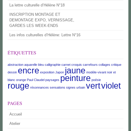
La lettre culturelle d’Hélène N°18
INSCRIPTION MONTAGE ET
DEMONTAGE EXPO, VERNISSAGE,
GARDES LES WEEK-ENDS
Les infos culturelles d’Hélène: Lettre N°16
ÉTIQUETTES
abstraction
aquarelle
bleu
calligraphie
carnet croquis
carrefours
collages
critique
encre
jaune
dessin
exposition
Japon
modèle-vivant
noir et
peinture
blanc
orange
Paul Claudel
paysages
poésie
rouge
vert
violet
résonnances
sensations
signes
urbain
PAGES
Accueil
Atelier