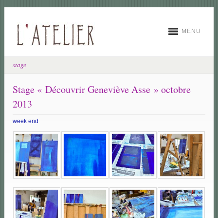
MENU
stage
Stage « Découvrir Geneviève Asse » octobre
2013
week end